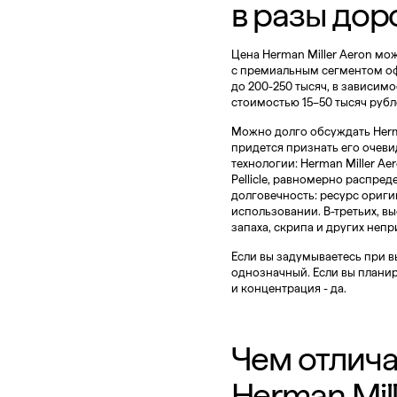
в разы дор
Цена Herman Miller Aeron мож
с премиальным сегментом офи
до 200-250 тысяч, в зависимо
стоимостью 15–50 тысяч рубл
Можно долго обсуждать Herma
придется признать его очев
технологии: Herman Miller Ae
Pellicle, равномерно распре
долговечность: ресурс ориги
использовании. В-третьих, вы
запаха, скрипа и других непр
Если вы задумываетесь при вы
однозначный. Если вы планиру
и концентрация - да.
Чем отлича
Herman Mill