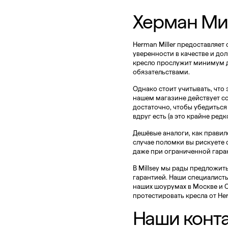
Херман Ми
Herman Miller предоставляет
уверенности в качестве и дол
кресло прослужит минимум д
обязательствами.
Однако стоит учитывать, что 
нашем магазине действует со
достаточно, чтобы убедиться
вдруг есть (а это крайне ред
Дешёвые аналоги, как правило
случае поломки вы рискуете о
даже при ограниченной гара
В Millsey мы рады предложит
гарантией. Наши специалисты
наших шоурумах в Москве и 
протестировать кресла от Herm
Наши конт