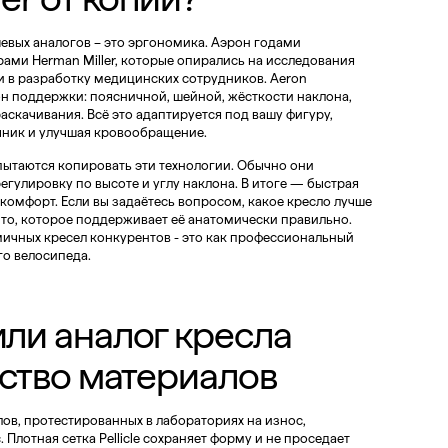
шевых аналогов – это эргономика. Аэрон годами
ами Herman Miller, которые опирались на исследования
и в разработку медицинских сотрудников. Aeron
он поддержки: поясничной, шейной, жёсткости наклона,
аскачивания. Всё это адаптируется под вашу фигуру,
чник и улучшая кровообращение.
пытаются копировать эти технологии. Обычно они
егулировку по высоте и углу наклона. В итоге — быстрая
скомфорт. Если вы задаётесь вопросом,
какое кресло лучше
 то, которое поддерживает её анатомически правильно.
мичных кресел конкурентов - это как профессиональный
го велосипеда.
ли аналог кресла
ество материалов
ов, протестированных в лабораториях на износ,
. Плотная сетка Pellicle сохраняет форму и не проседает