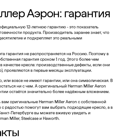
ллер Аэрон: гарантия
 официальную 12-летнюю гарантию - это показатель
говечности продукта. Производитель заранее знает, что
есятилетие и подкрепляет это реальными
эта гарантия не распространяется на Россию. Поэтому в
бственная гарантия сроком 1 год. Этого более чем
 в качестве кресла: производственные дефекты, если они
ко), проявляются в первые месяцы эксплуатации.
, или вовсе не имеют гарантии, или она символическая. В
статься ни с чем. А оригинальный Herman Miller Aeron
нтии остаётся значительно более надёжным вложением.
ь вам оригинальные Herman Miller Aeron с собственной
 с радостью помогут вам выбрать подходящее кресло, а в
Санкт-Петербурге вы можете вживую увидеть и
an Miller, Steelcase и Haworth.
акты