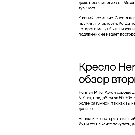
даже после многих лет. Механ
тускнеет.
У копий всё иначе. Спустя п
пружин, потертости. Когда пе
которого могут быть визуаль
подлинник не издаёт посторон
Кресло Her
обзор втор
Herman Miller Aeron хорошо 
5–7 лет, продаётся за 50–70%
более разумной, так как вы н
дальше.
Аналоги же, потеряв внешний
Их никто не хочет покупать,