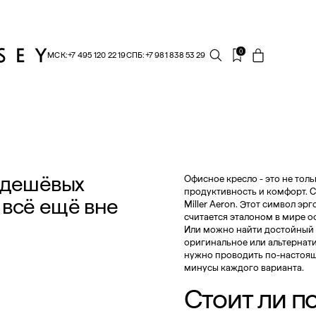
0
МСК:
+7 495 120 22 19
СПБ:
+7 981 838 53 29
ЧЕМУ ОРИГИНАЛ ВСЁ ЕЩЁ ВНЕ КОНКУРЕНЦИИ?
в дешёвых
Офисное кресло - это не толь
продуктивность и комфорт. 
 всё ещё вне
Miller Aeron. Этот символ э
считается эталоном в мире о
Или можно найти достойный 
оригинальное или альтернат
нужно проводить по-настояще
минусы каждого варианта.
Стоит ли п