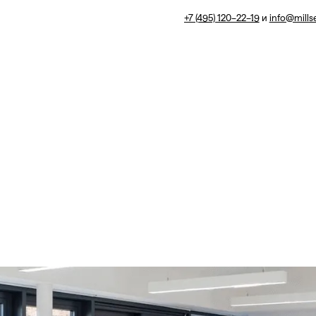
+7 (495) 120–22–19
и
info@mills
сной
ных