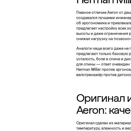
Главное отличие Aeron от де
создавался лучшими инженер
об эрогономике и привлекал
предлагает настройку всех з
высоты и даже ограничения р
снижая нагрузку на позвоно
Аналоги чаще всего даже не 
предлагают только базовую р
усталость, боли в спине и ди
для спины
— ответ очевиден:
Herman Miller против эргоно
велотренажёр против детско
Оригинал и
Aeron: кач
Оригинал сделан из материал
температуру, влажность и вес