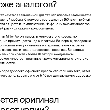
оже аналогов?
ет казаться завышенной для тех, кто впервые сталкивается
сной мебели. Стоимость составляет от 150 тысяч рублей
сти от цвета и комплектации. На фоне китайских аналогов
ей разница кажется колоссальной.
n Miller Aeron, плюсы и минусы этого кресла, но
идные преимущества над аналогами. Во-первых, передовые
ron использует уникальные материалы, такие как сетка
деляющая вес и предотвращающая перегрев. Во-вторых,
нального кресла - более 10 лет при ежедневном
сокое качество - приятные к коже материалы, отсутствие
иятностей.
боре дорогого офисного кресла, стоит ли оно того, ответ
ете использовать его от 5–10 лет, для вас важно здоровье
ется оригинал
er от копии?