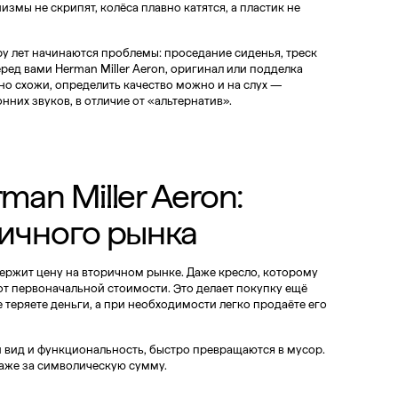
измы не скрипят, колёса плавно катятся, а пластик не
ару лет начинаются проблемы: проседание сиденья, треск
ред вами Herman Miller Aeron, оригинал или подделка
но схожи, определить качество можно и на слух —
них звуков, в отличие от «альтернатив».
man Miller Aeron:
ичного рынка
держит цену на вторичном рынке. Даже кресло, которому
 от первоначальной стоимости. Это делает покупку ещё
е теряете деньги, а при необходимости легко продаёте его
 вид и функциональность, быстро превращаются в мусор.
 даже за символическую сумму.